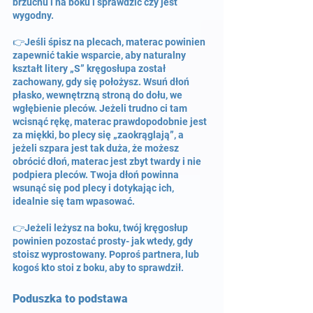
brzuchu i na boku i sprawdzić czy jest 
wygodny.
👉Jeśli śpisz na plecach, materac powinien 
zapewnić takie wsparcie, aby naturalny 
kształt litery „S” kręgosłupa został 
zachowany, gdy się położysz. Wsuń dłoń 
płasko, wewnętrzną stroną do dołu, we 
wgłębienie pleców. Jeżeli trudno ci tam 
wcisnąć rękę, materac prawdopodobnie jest 
za miękki, bo plecy się „zaokrąglają”, a 
jeżeli szpara jest tak duża, że możesz 
obrócić dłoń, materac jest zbyt twardy i nie 
podpiera pleców. Twoja dłoń powinna 
wsunąć się pod plecy i dotykając ich, 
idealnie się tam wpasować.
👉Jeżeli leżysz na boku, twój kręgosłup 
powinien pozostać prosty- jak wtedy, gdy 
stoisz wyprostowany. Poproś partnera, lub 
kogoś kto stoi z boku, aby to sprawdził.
Poduszka to podstawa