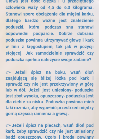
Głowa jest dość ciężka i u przeciętnego 
człowieka waży od 4,5 do 6,3 kilograma. 
Stanowi spore obciążenie dla mięśni karku, 
dlatego bardzo ważne jest znalezienie 
poduszki, która podczas snu stanowi 
odpowiedni podparcie. Dobrze dobrana 
poduszka powinna utrzymywać głowę i kark 
w linii z kręgosłupem, tak jak w pozycji 
stojącej. Jak samodzielnie sprawdzić czy 
poduszka spełnia należycie swoje zadanie?
👉Jeżeli śpisz na boku, wsuń dłoń 
znajdującą się bliżej łóżka pod kark i 
sprawdź czy nie jest przekrzywiony w górę 
lub w dół. Jeżeli jest uniesiony- poduszka 
jest zbyt wysoka, opuszczony- poduszka jest 
dla ciebie za niska. Poduszka powinna mieć 
taki rozmiar, aby wypełnić przestrzeń między 
górną częścią ramienia a głową.
👉Jeżeli śpisz na plecach, wsuń dłoń pod 
kark, żeby sprawdzić czy nie jest uniesiony 
bądź opuszczony. Czoło i broda powinny 