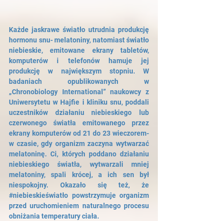
Każde jaskrawe światło utrudnia produkcję 
hormonu snu- melatoniny, natomiast światło 
niebieskie, emitowane ekrany tabletów, 
komputerów i telefonów hamuje jej 
produkcję w największym stopniu. W 
badaniach opublikowanych w 
„Chronobiology International” naukowcy z 
Uniwersytetu w Hajfie i kliniku snu, poddali 
uczestników działaniu niebieskiego lub 
czerwonego światła emitowanego przez 
ekrany komputerów od 21 do 23 wieczorem- 
w czasie, gdy organizm zaczyna wytwarzać 
melatoninę. Ci, których poddano działaniu 
niebieskiego światła, wytwarzali mniej 
melatoniny, spali krócej, a ich sen był 
niespokojny. Okazało się też, że 
#niebieskieświatło
 powstrzymuje organizm 
przed uruchomieniem naturalnego procesu 
obniżania temperatury ciała. 