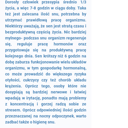
Dorosły człowiek przesypia średnio 1/3 
życia, a więc 7-8 godzin w ciągu doby. Taka 
też jest zalecana ilość snu, potrzebna by 
utrzymać prawidłową pracę organizmu. 
Niektórzy uważają, że sen jest stratą czasu i 
bezproduktywną częścią życia. Nic bardziej 
mylnego- podczas snu organizm regeneruje 
się, reguluje pracę hormonów oraz 
przygotowuje się na produktywną pracę 
kolejnego dnia. Sen krótszy niż 6 godzin na 
dobę zaburza funkcjonowanie wielu układów 
organizmu, w tym gospodarkę hormonalną, 
co może prowadzić do większego ryzyka 
otyłości, cukrzycy czy też chorób układu 
krążenia. Oprócz tego, osoby które nie 
dosypiają są bardziej nerwowe i łatwiej 
wpadają w irytację, ponadto mają problemy 
z koncentracją i gorzej radzą sobie ze 
stresem. Oprócz odpowiedniej ilości godzin 
przeznaczanej na nocny odpoczynek, warto 
zadbać także o higienę snu.