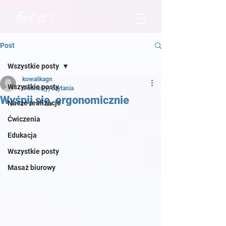
Post
Wszystkie posty
kowalikagn
Wszystkie posty
4 minut(y) czytania
Wyśpij się, ergonomicznie
Nasze realizacje
Ćwiczenia
Edukacja
Wszystkie posty
Masaż biurowy