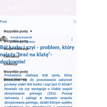
Post
Wszystkie posty
tomek5swiderski
Wszystkie posty
2 minut(y) czytania
Ból karku i szyi - problem, który
Nasze realizacje
należy "brać na klatę"-
Ćwiczenia
dosłownie!
Edukacja
Wszystkie posty
Prowadzisz siedzący tryb życia, który 
Masaż biurowy
przyczynia się do powstawania zaburzeń 
postawy ciała? Ból karku i szyi jest Ci bliski? 
Dowiedz się czy występuje u Ciebie zespół 
skrzyżowania górnego (ZSG). Poznaj 
ćwiczenia i zabiegi w leczeniu zespołu 
skrzyżowania górnego, dzięki którym szybko 