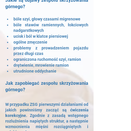
Jakie są objawy zespołu skrzyżowania 
górnego?
bóle szyi, głowy czasami migrenowe
bóle stawów ramiennych, łokciowych 
nadgarstkowych
ucisk i ból w klatce piersiowej
ogólne zmęczenie 
problemy z prowadzeniem pojazdu 
przez długi czas
ograniczona ruchomość szyi, ramion
drętwienie, mrowienie ramion
utrudnione oddychanie 
Jak zapobiegać zespołu skrzyżowania 
górnego?
W przypadku ZSG pierwszymi działaniami od 
jakich powinniśmy zacząć są 
ćwiczenia 
korekcyjne
. Zgodnie z zasadą wstępnego 
rozluźnienia napiętych struktur, a następnie 
wzmocnienia mięśni rozciągniętych i 