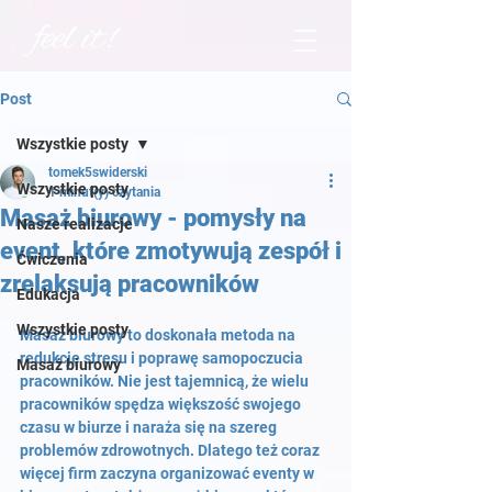
Post
Wszystkie posty
tomek5swiderski
Wszystkie posty
1 minut(y) czytania
Masaż biurowy - pomysły na
Nasze realizacje
event, które zmotywują zespół i
Ćwiczenia
zrelaksują pracowników
Edukacja
Wszystkie posty
Masaż biurowy to doskonała metoda na 
redukcję stresu i poprawę samopoczucia 
Masaż biurowy
pracowników. Nie jest tajemnicą, że wielu 
pracowników spędza większość swojego 
czasu w biurze i naraża się na szereg 
problemów zdrowotnych. Dlatego też coraz 
więcej firm zaczyna organizować eventy w 