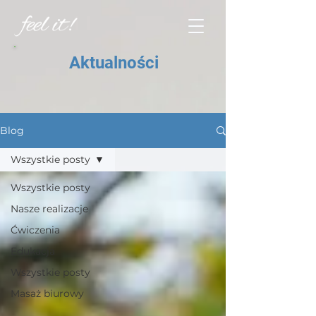
Aktualności
Blog
Wszystkie posty
Wszystkie posty
Nasze realizacje
Ćwiczenia
Edukacja
Wszystkie posty
Masaż biurowy