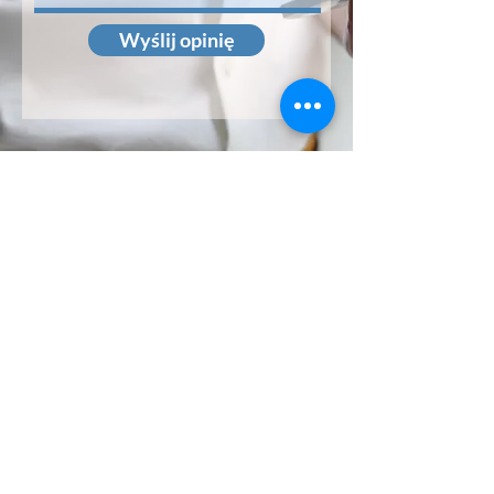
Wyślij opinię
Feel it
Strona główna
ul. Niemcewicza 7/9, lokal
Webinary
Ćwiczenia LIVE
91
Masaż biurowy
Warszawa
Regulamin serwisu
(22)299-51-52
Polityka prywatności
O nas
biuro@feel-it.pl
Kontakt
oferty@feel-it.pl