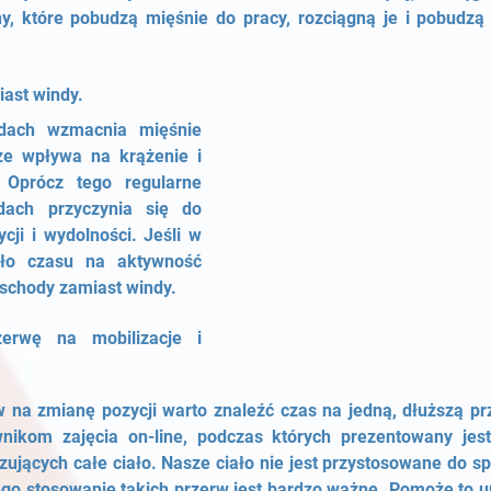
hy, które pobudzą mięśnie do pracy, rozciągną je i pobudzą 
iast windy.
dach wzmacnia mięśnie 
ze wpływa na krążenie i 
 Oprócz tego regularne 
ach przyczynia się do 
ji i wydolności. Jeśli w 
ło czasu na aktywność 
 schody zamiast windy.
erwę na mobilizacje i 
w na zmianę pozycji warto znaleźć czas na jedną, dłuższą prz
nikom zajęcia on-line, podczas których prezentowany jest
izujących całe ciało. Nasze ciało nie jest przystosowane do s
tego stosowanie takich przerw jest bardzo ważne. Pomoże to u