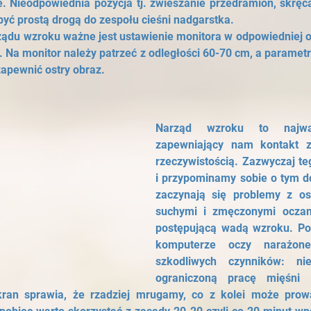
. Nieodpowiednia pozycja tj. zwieszanie przedramion, skręc
być prostą drogą do zespołu cieśni nadgarstka.
ządu wzroku ważne jest ustawienie monitora w odpowiedniej od
 Na monitor należy patrzeć z odległości 60-70 cm, a parametr
zapewnić ostry obraz.
Narząd wzroku to najważ
zapewniający nam kontakt z
rzeczywistością. Zazwyczaj te
i przypominamy sobie o tym do
zaczynają się problemy z ost
suchymi i zmęczonymi oczam
postępującą wadą wzroku. Pod
komputerze oczy narażon
szkodliwych czynników: nieb
ograniczoną pracę mięśni g
ran sprawia, że rzadziej mrugamy, co z kolei może prowa