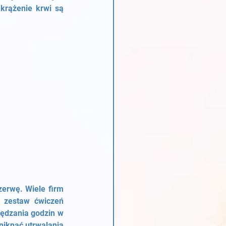
krążenie krwi są 
erwę. Wiele firm 
 zestaw ćwiczeń 
pędzania godzin w 
niknąć utrwalania 