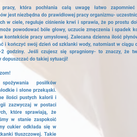
 pracy, która pochłania całą uwagę łatwo zapomnieć 
nów jest niezbędna do prawidłowej pracy organizmu- uczestnic
 w ciele, reguluje ciśnienie krwi i sprawia, że po prostu do
może powodować bóle głowy, uczucie zmęczenia i spadek ko
w kontekście pracy umysłowej. Zalecana dzienna ilość płynó
ać i kończyć swój dzień od szklanki wody, natomiast w ciągu 
2 godziny. Jeśli czujesz się spragniony- to znaczy, że tw
 dopuszczać do takiej sytuacji!
czom!
spożywania posiłków 
łodkie i słone przekąski. 
ilości pustych kalorii i 
gii zazwyczaj w postaci 
h, które sprawiają, że 
eśmy w stanie zaspokoić 
ny cukier odkłada się w 
kanki tłuszczowej. Takie 