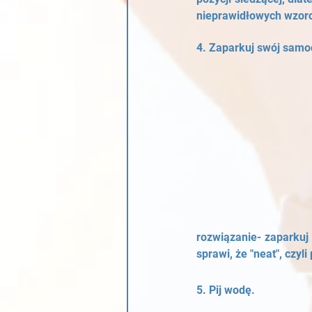
nieprawidłowych wzorc
4. Zaparkuj swój samoc
rozwiązanie- zaparkuj
sprawi, że "neat", czyl
5. Pij wodę.