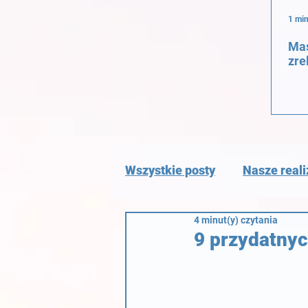
1 min
Mas
zre
Wszystkie posty
Nasze reali
4 minut(y) czytania
9 przydatny