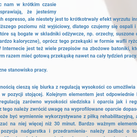
ąc nam w krótkim czasie 
prawiają, że jesteśmy 
 espresso, ale niestety jest to krótkotrwały efekt wyrzutu ins
iższego poziomu niż wyjściowy, dlatego czujemy się ospali i
które są bogate w składniki odżywcze, np. orzechy, suszone
bardzo kaloryczne), oprócz tego przekąski w formie wafli ryż
nternecie jest też wiele przepisów na zbożowe batoniki, kt
nym razem mieć gotową przekąskę nawet na cały tydzień pracy
zne stanowisko pracy.
nością cieszą się biurka z regulacją wysokości co umożliwia
i w pozycji stojącej. Kolejnym elementem jest odpowiednie kr
regulacją zarówno wysokości siedziska i oparcia jak i reg
z tego należy zwrócić uwagę na wyprofilowane oparcie dopas
oże być wymiennie wykorzystywane z piłką rehabilitacyjną, a
zać na niej więcej niż 30 minut. Bardzo ważnym element
 pozycja nadgarstka i przedramienia- należy zadbać o to