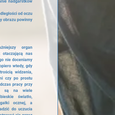
anie nadgarstków 
ległości od oczu 
y obrazu powinny 
niejszy organ 
 otaczającą nas 
go nie doceniamy 
piero wtedy, gdy 
rością widzenia, 
i czy po prostu 
czas pracy przy 
e są na wiele 
ieskie światło, 
ałki ocznej, a 
dzić do uczucia 